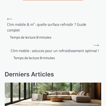
Navigation
⟵
de
Clim mobile & m² : quelle surface refroidir ? Guide
complet
l’article
⟶
Clim mobile : astuces pour un refroidissement optimal !
Derniers Articles