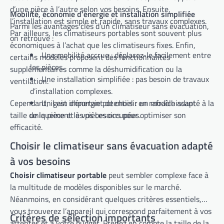
d’une pièce à l’autre selon vos besoins. Ensuite,
Mobilité, économie d’énergie et installation simplifiée
l’installation est simple et rapide, sans travaux complexes.
Parmi les avantages clés d’un climatiseur sans évacuation,
Par ailleurs, les climatiseurs portables sont souvent plus
on retrouve :
économiques à l’achat que les climatiseurs fixes. Enfin,
Une mobilité accrue : déplacez-le facilement entre
certains modèles proposent des fonctionnalités
les pièces.
supplémentaires comme la déshumidification ou la
Une installation simplifiée : pas besoin de travaux
ventilation.
d’installation complexes.
Cependant, il est important de choisir un modèle adapté à la
Un gain d’énergie potentiel : en rafraîchissant
taille de la pièce et à vos besoins pour optimiser son
uniquement les pièces occupées.
efficacité.
Choisir le climatiseur sans évacuation adapté
à vos besoins
Choisir climatiseur portable
peut sembler complexe face à
la multitude de modèles disponibles sur le marché.
Néanmoins, en considérant quelques critères essentiels,
vous trouverez l’appareil qui correspond parfaitement à vos
Critères de sélection importants
attentes et à votre budget. Prenez en compte la taille de la