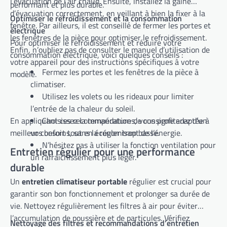
l’évacuation de l’air chaud. Ensuite, installez la gaine
performant et plus durable.
d’évacuation correctement, en veillant à bien la fixer à la
Optimiser le refroidissement et la consommation
fenêtre. Par ailleurs, il est conseillé de fermer les portes et
électrique
les fenêtres de la pièce pour optimiser le refroidissement.
Pour optimiser le refroidissement et réduire votre
Enfin, n’oubliez pas de consulter le manuel d’utilisation de
consommation électrique, voici quelques conseils :
votre appareil pour des instructions spécifiques à votre
Fermez les portes et les fenêtres de la pièce à
modèle.
climatiser.
Utilisez les volets ou les rideaux pour limiter
l’entrée de la chaleur du soleil.
En appliquant ces recommandations, vous profiterez d’un
Choisissez la température de consigne adaptée à
meilleur confort tout en économisant de l’énergie.
vos besoins, sans la régler trop basse.
N’hésitez pas à utiliser la fonction ventilation pour
Entretien régulier pour une performance
un rafraîchissement plus léger.
durable
Un
entretien climatiseur portable
régulier est crucial pour
garantir son bon fonctionnement et prolonger sa durée de
vie. Nettoyez régulièrement les filtres à air pour éviter
l’accumulation de poussière et de particules. Vérifiez
Nettoyage des filtres et recommandations d’entretien