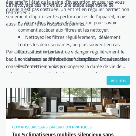
également l’état de la gaine d’évacuation et assurez-vous
Le nettoyage des filtres est une étape essentielle de
qu’elle n’est pas obstruée. Un entretien régulier permet non
l’entretien :
seulement d’optimiser les performances de l’appareil, mais
Consultez le manuel d’utilisation pour savoir
aussi de réduire les risques de pannes.
comment accéder aux filtres et les nettoyer.
Nettoyez les filtres régulièrement, idéalement
toutes les deux semaines, ou plus souvent en cas
Par ailleurs, il est important de vidanger régulièrement le
d’utilisation intensive.
bac à condensats pour éviter les fuites d’eau. En suivant ces
Laissez les filtres sécher complètement avant de
conseils d’entretien, vous prolongerez la durée de vie de
les remettre en place.
votre climatiseur portable et assurerez son bon
fonctionnement.
Voir plus
CLIMATISEURS SANS ÉVACUATION PRATIQUES
Top 5 climatiseurs mobiles silencieux sans