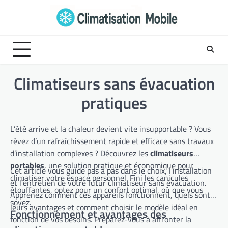
Skip
to
content
Climatiseurs sans évacuation
pratiques
L’été arrive et la chaleur devient vite insupportable ? Vous
rêvez d’un rafraîchissement rapide et efficace sans travaux
d’installation complexes ? Découvrez les
climatiseurs
portables
, une solution pratique et économique pour
Cet article vous guide pas à pas dans le choix, l’installation
climatiser votre espace personnel. Fini les canicules
et l’entretien de votre futur climatiseur sans évacuation.
étouffantes, optez pour un confort optimal, où que vous
Apprenez comment ces appareils fonctionnent, quels sont
soyez.
leurs avantages et comment choisir le modèle idéal en
Fonctionnement et avantages des
fonction de vos besoins. Préparez-vous à affronter la