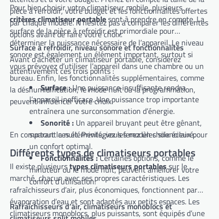
Pour bien choisir votre climatiseur mobile, plusieurs
pièce à refroidir, votre budget et les fonctionnalités offertes
critères climatiseur portable
sont à prendre en compte. La
par chaque modèle. N’hésitez pas à comparer les différentes
surface de la pièce à refroidir est primordiale pour
options avant de faire votre choix.
déterminer la puissance nécessaire de l’appareil. Le niveau
Surface à refroidir, niveau sonore et fonctionnalités
sonore est également un élément important, surtout si
Avant d’acheter un climatiseur portable, considérez
vous prévoyez d’utiliser l’appareil dans une chambre ou un
attentivement ces trois points :
bureau. Enfin, les fonctionnalités supplémentaires, comme
Surface :
Une puissance insuffisante rendra
la déshumidification, le mode nuit ou la programmation,
l’appareil inefficace. Une puissance trop importante
peuvent influencer votre choix.
entraînera une surconsommation d’énergie.
Sonorité :
Un appareil bruyant peut être gênant,
En comparant ces éléments, vous ferez un choix éclairé.
surtout la nuit. Privilégiez les modèles silencieux pour
un confort optimal.
Différents types de climatiseurs portables
Fonctionnalités :
Certaines options, comme le
Il existe plusieurs
types climatiseurs portables
sur le
minuteur ou le mode nuit, peuvent améliorer votre
marché, chacun avec ses propres caractéristiques. Les
confort d’utilisation.
rafraîchisseurs d’air, plus économiques, fonctionnent par
évaporation d’eau et sont adaptés aux petits espaces. Les
Rafraîchisseurs d’air, climatiseurs monoblocs et
climatiseurs monoblocs, plus puissants, sont équipés d’une
climatiseurs split mobiles