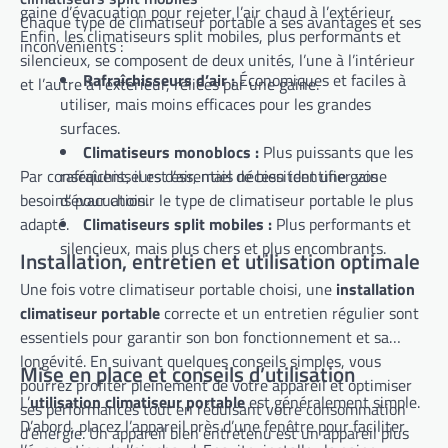
gaine d’évacuation pour rejeter l’air chaud à l’extérieur.
Chaque type de climatiseur portable a ses avantages et ses
Enfin, les climatiseurs split mobiles, plus performants et
inconvénients :
silencieux, se composent de deux unités, l’une à l’intérieur
Rafraîchisseurs d’air :
Économiques et faciles à
et l’autre à l’extérieur, reliées par une gaine.
utiliser, mais moins efficaces pour les grandes
surfaces.
Climatiseurs monoblocs :
Plus puissants que les
Par conséquent, il est essentiel de bien identifier vos
rafraîchisseurs d’air, mais nécessitent une gaine
besoins pour choisir le type de climatiseur portable le plus
d’évacuation.
adapté.
Climatiseurs split mobiles :
Plus performants et
silencieux, mais plus chers et plus encombrants.
Installation, entretien et utilisation optimale
Une fois votre climatiseur portable choisi, une
installation
climatiseur portable
correcte et un entretien régulier sont
essentiels pour garantir son bon fonctionnement et sa
longévité. En suivant quelques conseils simples, vous
Mise en place et conseils d’utilisation
pourrez profiter pleinement de votre appareil et optimiser
L’
utilisation climatiseur portable
est généralement simple.
ses performances tout en réduisant votre consommation
D’abord, placez l’appareil près d’une fenêtre pour faciliter
d’énergie. Un appareil bien entretenu est un appareil plus