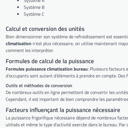
Système A
Système B
Système C
Calcul et conversion des unités
climatisation
n’est plus nécessaire, on utilise maintenant majoritairement le kilowatt (kW) pour exprimer cette puissance. Néanmoins, il est utile de savoir que d’autres unités existent et
comment les interpréter.
Formules de calcul de la puissance
Formules puissance climatisation bureau
: Plusieurs facteurs entrent en jeu pour déterminer la puissance nécessaire. La surface de la pièce, son isolation, son exposition au soleil et le nombre
d’occup
Outils et méthodes de conversion
De nombreux outils en ligne permettent de convertir les unités de puissance et de calculer les bes
Cependant, il est important de bien comprendre les paramètres ut
Facteurs influençant la puissance nécessaire
La puissance frigorifique nécessaire dépend de nombreux facte
utilisé