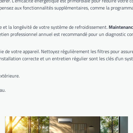
re est également
rtout pour un environnement de travail. De plus, pensez aux fonctionnalités supplémentaires, comme 
e et la longévité de votre système de refroidissement.
Maintenance
t contrôle du niveau de fluide frigorigène. Un entretien professionnel annuel est recommandé pour un 
tion de l’air. Évitez de sursolliciter l’appareil
extérieure.
au.