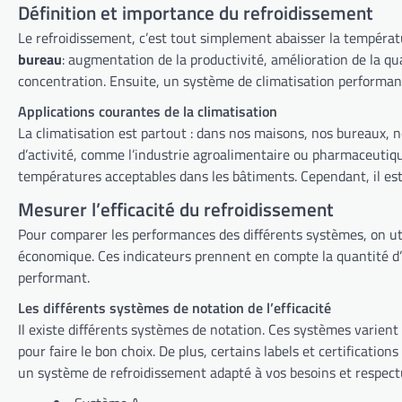
Définition et importance du refroidissement
bureau
: augmentation de la productivité, amélioration de la qualité de l’air et préservation des équipements électroniques sensibles à la chaleur. D’abord, une température agréable favorise la
concentration. Ensuite, un système de climatisation performant fi
Applications courantes de la climatisation
La climatisation est partout : dans nos maisons, nos bureaux, nos voitures, et même dans les centr
d’activité, comme l’industrie agroalimentaire ou pharmaceutique. Par ailleurs, elle joue un rôle croissant dans la lutte contre le réchauffement climatique, en permettant de maint
températures acceptabl
Mesurer l’efficacité du refroidissement
Pour comparer les performances des différents systèmes, on util
économique. Ces indicateurs prennent en compte la quantité d’énergie consommée pour produire une certaine quantité de froid. Par conséquent, plus l’indicateur est élevé, plus le système est
performant.
Les différents systèmes de notation de l’efficacité
Il existe différents systèmes de notation. Ces systèmes varient d’un pays à l’autre et évoluent avec les progrès technologiques. Donc, il est essentiel de se renseigner sur les normes en vigueur
pour faire le bon choix. De plus, certains labels et certifications garantissent un certain niveau de performance et d’efficacité énergétique. Finalement, ces informations vous aideront à choisir
un système de refroidissement adapté à vos besoins et respec