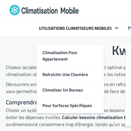
Skip
to
content
UTILISATIONS CLIMATISEURS MOBILES
T
Kw/
Climatisation Pour
Appartement
Chaleur accablante ? Besoin d’un rafraîchissement optimal pour votre espace de travail ou votre domicile ? Comprendre la puissance frigorifique est essentiel pour choisir le système de
climatisation idéal. Cet article vous guide à trav
Rafraîchir Une Chambre
Découvrons ensemble comment calculer les besoins en refroidissement, comparer les d
Climatiser Un Bureau
vous permettront de maîtriser la climatisation et de faire des 
Comprendre la puissance frigorifique
Pour Surfaces Spécifiques
Choisir un système de refroidissement adapté à vos besoins est crucial. Cela passe d’
éviter les dépenses inutiles.
Calculer besoins climatisation bu
surdimensionné consommera trop d’énergie, tandis qu’un systè