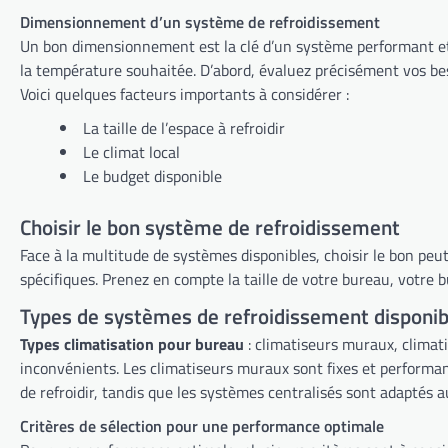
Dimensionnement d’un système de refroidissement
Un bon dimensionnement est la clé d’un système performant et économique. Un système surdimensionné consomme trop d’énergie, tandis qu’un système 
la température souhaitée. D’abord, évaluez précisément vos besoins. Ensuite, comparez les différents systèmes disponibles. Enfin, faites appel à un professionnel pour une installation optimale.
Voici quelques facteurs importants à considérer :
La taille de l’espace à refroidir
Le climat local
Le budget disponible
Choisir le bon système de refroidissement
Face à la multitude de systèmes disponibles, choisir le bon pe
spécifiques. Prenez en compte la taille de votre bureau,
Types de systèmes de refroidissement disponib
Types climatisation pour bureau
: climatiseurs muraux, climatiseurs mobiles, climatiseurs réversibles, systèmes de climatisation centralisée… Chaque système a ses avantages et ses
inconvénients. Les climatiseurs muraux sont fixes et performants, tandis que les climatiseurs mobiles offrent une plus grande flexibilité. Les climatiseurs réversibles permettent de chauffer et
de refroidir, tandis que les systèmes centralisés sont adaptés 
Critères de sélection pour une performance optimale