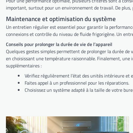
Pour une performance optimale, plusieurs critères sont à considérer. L’efficacité énergétique est primordiale pour réduire votre consommation d’électricité. Le niveau sono
important, su
Maintenance et optimisation du système
Un entretien régulier est essentiel pour garantir la performanc
connexions e
Conseils pour prolonger la durée de vie de l’appareil
Quelques gestes simples permettent de prolonger la durée de vie de votre appareil. Nettoyez régulièrement les filtres pour assurer une bonne circula
en choisissant une température raisonnable. Finalement, une installation correcte et un entretien régulier sont les clés d’un système performant et durable. Voici quelques conseils
supplémentaires :
Vérifiez régulièrement l’état des unités intérieure et 
Faites appel à un professionnel pour les réparations.
Choisissez un système adapté à la taille de votre bure