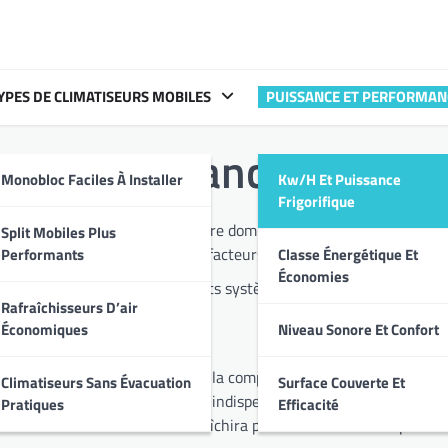
YPES DE CLIMATISEURS MOBILES
PUISSANCE ET PERFORMAN
h et puissance frigorif
Monobloc Faciles À Installer
Kw/h Et Puissance
Frigorifique
Split Mobiles Plus
ers les notions clés, des unités de mesure aux facteurs influençant les perf
Performants
Classe Énergétique Et
Économies
ifférents systèmes et optimiser leur fonctionnement. Des conseils pratiques et des expl
Rafraîchisseurs D’air
économies d’énergie.
Économiques
Niveau Sonore Et Confort
abord par la compréhension de la puissance frigorifique. Il est important de bien évaluer 
Climatiseurs Sans Évacuation
Surface Couverte Et
reau
est une étape préliminaire indispensable pour un confort optimal e
Pratiques
Efficacité
me sous-dimensionné ne rafraîchira pas suffisamment l’espace.