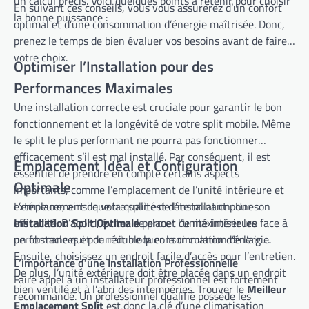
un calcul précis. Voici quelques points à retenir pour choisir
En suivant ces conseils, vous vous assurerez d’un confort
la bonne puissance :
optimal et d’une consommation d’énergie maîtrisée. Donc,
prenez le temps de bien évaluer vos besoins avant de faire
votre choix.
Optimiser l’Installation pour des
Performances Maximales
Une installation correcte est cruciale pour garantir le bon
fonctionnement et la longévité de votre split mobile. Même
le split le plus performant ne pourra pas fonctionner
efficacement s’il est mal installé. Par conséquent, il est
Emplacement Idéal et Configuration
essentiel de prendre en compte certains aspects
Optimale
importants, comme l’emplacement de l’unité intérieure et
L’emplacement de votre split est déterminant pour son
extérieure, ainsi que la qualité de l’installation. Une
Installation Split Optimale
efficacité. D’abord, évitez de placer l’unité intérieure face à
permet de maximiser les
performances et de réduire la consommation d’énergie.
un obstacle qui pourrait bloquer la circulation de l’air.
Ensuite, choisissez un endroit facile d’accès pour l’entretien.
L’importance d’une Installation Professionnelle
De plus, l’unité extérieure doit être placée dans un endroit
Faire appel à un installateur professionnel est fortement
bien ventilé et à l’abri des intempéries. Trouver le
Meilleur
recommandé. Un professionnel qualifié possède les
Emplacement Split
est donc la clé d’une climatisation