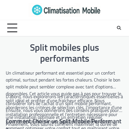
Skip
to
content
Split mobiles plus
performants
Un climatiseur performant est essentiel pour un confort
optimal, surtout pendant les fortes chaleurs. Choisir le bon
split mobile peut sembler complexe avec tant d’options
disponibles. Cet article vous guide pas à pas pour trouver le
D’abord, nous explorerons les caractéristiques essentielles à
split idéal et profiter d’une fraîcheur efficace. Nous
considérer lors de l’achat d’un split mobile performant.
aborderons les critères de sélection clés, l’importance d’une
Ensuite, nous vous donnerons des conseils pratiques pour
installation professionnelle et l’entretien nécessaire pour
une installation optimale et un entretien régulier.
Comment Choisir un Split Mobile Performant
garantir des performances durables. Vous découvrirez
Finalement, vous saurez comment maximiser la durée de
comment optimiser votre confort tout en maîtrisant votre