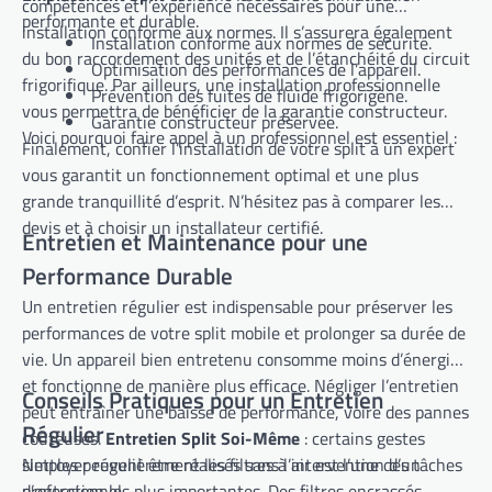
compétences et l’expérience nécessaires pour une
performante et durable.
installation conforme aux normes. Il s’assurera également
Installation conforme aux normes de sécurité.
du bon raccordement des unités et de l’étanchéité du circuit
Optimisation des performances de l’appareil.
frigorifique. Par ailleurs, une installation professionnelle
Prévention des fuites de fluide frigorigène.
vous permettra de bénéficier de la garantie constructeur.
Garantie constructeur préservée.
Voici pourquoi faire appel à un professionnel est essentiel :
Finalement, confier l’installation de votre split à un expert
vous garantit un fonctionnement optimal et une plus
grande tranquillité d’esprit. N’hésitez pas à comparer les
devis et à choisir un installateur certifié.
Entretien et Maintenance pour une
Performance Durable
Un entretien régulier est indispensable pour préserver les
performances de votre split mobile et prolonger sa durée de
vie. Un appareil bien entretenu consomme moins d’énergie
et fonctionne de manière plus efficace. Négliger l’entretien
Conseils Pratiques pour un Entretien
peut entraîner une baisse de performance, voire des pannes
Régulier
coûteuses.
Entretien Split Soi-Même
: certains gestes
simples peuvent être réalisés sans l’intervention d’un
Nettoyer régulièrement les filtres à air est l’une des tâches
professionnel.
d’entretien les plus importantes. Des filtres encrassés