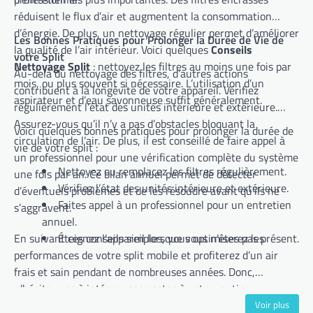
réduisent le flux d’air et augmentent la consommation
d’énergie. De plus, un nettoyage régulier permet d’améliorer
Les Bonnes Pratiques pour Prolonger la Durée de Vie de
la qualité de l’air intérieur. Voici quelques
Conseils
votre Split
Nettoyage Split
: nettoyez les filtres au moins une fois par
Au-delà du nettoyage des filtres, d’autres actions
mois, ou plus souvent si nécessaire. L’utilisation d’un
contribuent à la longévité de votre appareil. Vérifiez
aspirateur et d’eau savonneuse suffit généralement.
régulièrement l’état des unités intérieure et extérieure.
Assurez-vous qu’il n’y a pas d’obstacles bloquant la
Voici quelques bonnes pratiques pour prolonger la durée de
circulation de l’air. De plus, il est conseillé de faire appel à
vie de votre split :
un professionnel pour une vérification complète du système
Nettoyez ou remplacez les filtres régulièrement.
une fois par an. Ce bilan annuel permet de détecter
Vérifiez l’état des unités intérieure et extérieure.
d’éventuels problèmes et de les résoudre avant qu’ils ne
Faites appel à un professionnel pour un entretien
s’aggravent.
annuel.
En suivant ces conseils simples, vous optimiserez les
Éteignez l’appareil lorsque vous n’êtes pas présent.
performances de votre split mobile et profiterez d’un air
frais et sain pendant de nombreuses années. Donc,
n’hésitez pas à intégrer ces gestes à votre routine
d’entretien.
Voir plus