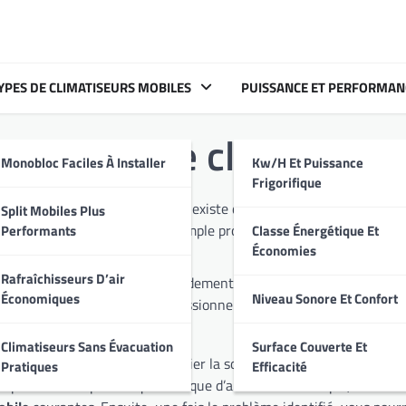
YPES DE CLIMATISEURS MOBILES
PUISSANCE ET PERFORMAN
Dépannage clim mobil
Monobloc Faciles À Installer
Kw/h Et Puissance
Frigorifique
Split Mobiles Plus
Performants
Classe Énergétique Et
Économies
Rafraîchisseurs D’air
vez un air frais rapidement. Apprenez à entretenir votre climatiseur pour éviter les pannes et prolonger sa durée de
Économiques
Niveau Sonore Et Confort
t temps de faire appel à un professionnel.
tion mobile
Climatiseurs Sans Évacuation
Surface Couverte Et
Pratiques
Efficacité
 exemple, un manque de froid, des bruits inhabituels, des fuites d’eau ou encore