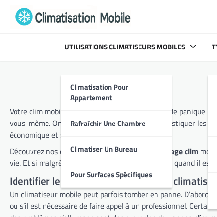
Skip
to
content
UTILISATIONS CLIMATISEURS MOBILES
T
Climatisation Pour
Appartement
Votre clim mobile refuse de vous rafraîchir ? Pas de panique ! Avant d’appeler un réparateur, il existe des solutions simples pour identifier la source du problème et potentiellement le résoudre
vous-même. On vous guide pas à pas pour diagnostiquer les pannes les plus fréquentes, du simple problème électrique au tuyau d’évacuation bouché. Réparer sa clim soi-même, c’est
Rafraîchir Une Chambre
économique et souvent plus rapide.
Climatiser Un Bureau
Découvrez nos conseils pratiques pour le
dépannage clim
mobile et retrou
vie. Et si malgré tout le problème persiste, sachez quand il es
Pour Surfaces Spécifiques
Identifier les pannes courantes d’une climatisa
Un climatiseur mobile peut parfois tomber en panne. D’abord, il est important de savoir identifier la source du problème. Cela vous permettra de déterminer si vous pouvez le régler vous-même
ou s’il est nécessaire de faire appel à un professionnel. Certaines pannes sont plus fréquentes que d’autres. Par