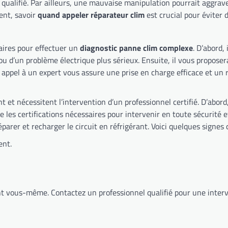
ge votre appareil. Donc,
ut prévenir que guérir. Finalement, savoir
quand appeler réparateur clim
est crucial pour éviter 
aires pour effectuer un
diagnostic panne clim complexe
. D’abord,
vous proposera la solution la plus adaptée à votre situation, que ce soit une
 de pièce. Par conséquent, faire appel à un expert vous assure une prise en charge efficace e
 professionnel certifié. D’abord, la manipulation de fluides frigorigènes est réglementée et
éparer et recharger le circuit en réfrigérant. Voici quelques signes
ent.
Finalement, ne tentez jamais de réparer une fuite de réfrigérant vous-même. Contactez un professionnel q