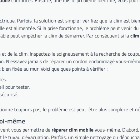
obile
courantes. Ensuite, une fois le problème identifié, vous
e. D’abord, essayez de
n de la clim. Ensuite, vérifiez son état et
assurez-vous qu’il n’est pas endommagé. Une coupure dans le câble peut empêcher la clim de démarrer. Par conséquent si la
clim
fils dénudés. Si vous remarquez des
yez jamais de réparer un cordon endommagé vous-même, cela pourrait être dang
t bien fixée au mur. Voici quelques points à vérifier :
dés.
il pour tester.
sécurisé.
ctionne toujours pas, le problème est peut-être plus complexe et né
 soi-même
euvent vous permettre de
réparer clim mobile
vous-même. D’abord, identifiez la source du problème. Ensuite, vérifiez les points les
uffire à remettre votre clim en fonction. Finalement,