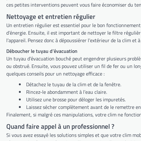
ces petites interventions peuvent vous faire économiser du tem
Nettoyage et entretien régulier
Un entretien régulier est essentiel pour le bon fonctionnement 
l’appareil. Pensez donc à dépoussiérer l’extérieur de la clim et à
Déboucher le tuyau d’évacuation
Un tuyau d’évacuation bouché peut engendrer plusieurs problèmes, comme une accu
ou obstrué. Ensuite, vous pouvez utiliser un fil de fer ou un long bâtonnet pour déboucher le tuyau. Par ailleurs, pensez à vérifier régulièrement l’état du tuyau et à le nettoyer si besoin. Voici
quelques conseils pour un nettoyage efficace :
Détachez le tuyau de la clim et de la fenêtre.
Rincez-le abondamment à l’eau claire.
Utilisez une brosse pour déloger les impuretés.
Laissez sécher complètement avant de le remettre en 
Finalement, si malgré ces manipulations, votre clim ne fonction
Quand faire appel à un professionnel ?
Si vous avez essayé les solutions simples et que votre clim mobile ne fonctionne touj