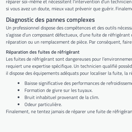
réparer soi-même et nécessitent l’intervention d’un technicien qualifié. Par ailleurs, une mauvaise manipulation pourrait aggraver la situation et endommager davanta
si vous avez un doute, mieux va
Diagnostic des pannes complexes
Un professionnel dispose des compétences et des outils nécess
s’agisse d’un composant défectueux, d’une fuite de réfrigérant ou d’un problème électrique plus sérieux. Ensuite, il 
réparation ou un remplacement
Réparation des fuites de réfrigérant
Les fuites de réfrigérant sont dangereuses pour l’environnement et nécessitent l’intervention d’un
requiert une expertise spécifique. Un technicien qualifié possède les certifications nécessaires pour intervenir en toute sécurité et dans le respect des normes environnementales. Par ailleurs,
il dispose des équipements adéquats pour localiser la fuite, la r
Baisse significative des performances de refroidissem
Formation de givre sur les tuyaux.
Bruit inhabituel provenant de la clim.
Odeur particulière.