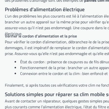
des problèmes d’allumage sont des exemples de
pannes clim m
Problèmes d’alimentation électrique
L’un des problèmes les plus courants est lié à l’alimentation électrique. Parfois, la solution est simple : vérifiez que la clim est bien branchée et que la prise fonctionn
brancher un autre appareil sur la même prise pour vérifier qu’elle est alimentée. Si la prise fonctionne, le problème peut venir du câble d’alimentatio
électrique.
Vérifier le cordon d’alimentation et la prise
Pour vérifier le cordon d’alimentation, débranchez-le de la prise et de la clim. Inspectez-le soigneusement à la recherche de coupures, de fissures ou de 
dommages, il est impératif de remplacer le cordon d’alimentation. N’essa
prise. Assurez-vous qu’elle n’est pas endommagée et qu’elle es
État du cordon : présence de coupures ou de fils dénu
Fonctionnement de la prise : brancher un autre appare
Connexion entre le cordon et la clim : bien enfoncé et 
Finalement, si après toutes ces vérifications votre clim ne fon
Solutions simples pour réparer sa clim mobile
Avant de contacter un réparateur, quelques gestes simples p
plus courants comme l’alimentation électrique, l’état du filtre et le tuyau d’évacuation. Parfois, un simple nettoyage ou débouchage peut s