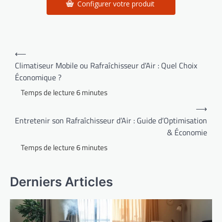
Configurer votre produit
Navigation
⟵
de
Climatiseur Mobile ou Rafraîchisseur d’Air : Quel Choix
Économique ?
l’article
⟶
Entretenir son Rafraîchisseur d’Air : Guide d’Optimisation
& Économie
Derniers Articles