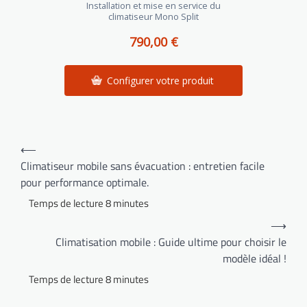
Installation et mise en service du
climatiseur Mono Split
790,00 €
Configurer votre produit
Navigation
⟵
de
Climatiseur mobile sans évacuation : entretien facile
pour performance optimale.
l’article
⟶
Climatisation mobile : Guide ultime pour choisir le
modèle idéal !