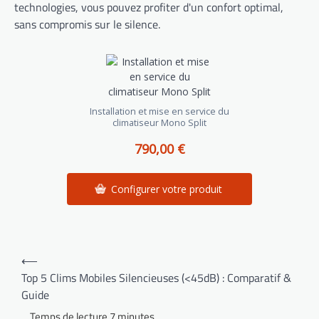
technologies, vous pouvez profiter d'un confort optimal,
sans compromis sur le silence.
Installation et mise en service du
climatiseur Mono Split
790,00 €
Configurer votre produit
Navigation
⟵
de
Top 5 Clims Mobiles Silencieuses (<45dB) : Comparatif &
Guide
l’article